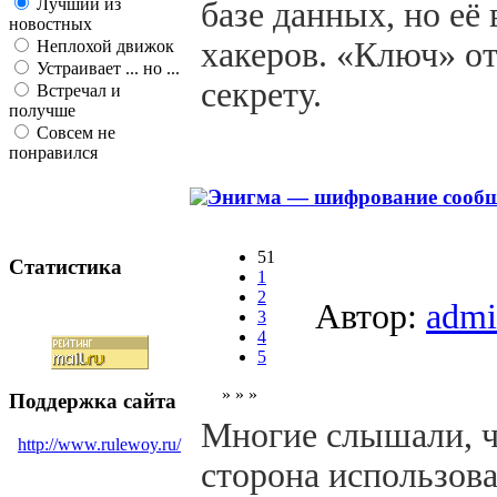
Лучший из
базе данных, но е
новостных
хакеров. «Ключ» о
Неплохой движок
Устраивает ... но ...
секрету.
Встречал и
получше
Совсем не
понравился
Энигма — шифрование сообщ
51
Статистика
1
2
Автор:
admi
3
4
5
» » »
Поддержка сайта
Многие слышали, ч
http://www.rulewoy.ru/
сторона использо