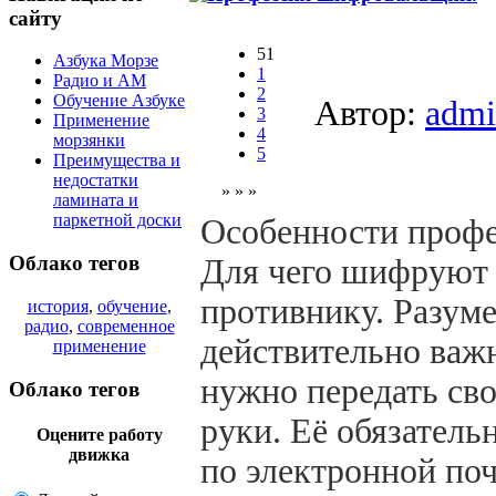
сайту
51
Азбука Морзе
1
Радио и АМ
2
Обучение Азбуке
Автор:
admi
3
Применение
4
морзянки
5
Преимущества и
недостатки
» » »
ламината и
паркетной доски
Особенности проф
Облако тегов
Для чего шифруют 
противнику. Разуме
история
,
обучение
,
радио
,
современное
действительно важ
применение
нужно передать сво
Облако тегов
руки. Её обязатель
Оцените работу
движка
по электронной поч