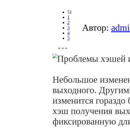
51
1
2
Автор:
admi
3
4
5
» » »
Небольшое изменен
выходного. Другим
изменится гораздо
хэш получения вых
фиксированную дли