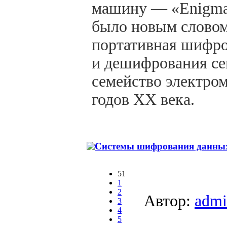
машину — «Enigma»
было новым словом
портативная шифро
и дешифрования се
семейство электро
годов XX века.
Системы шифрования данных
51
1
2
Автор:
admi
3
4
5